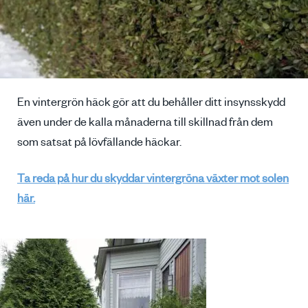
En vintergrön häck gör att du behåller ditt insynsskydd
även under de kalla månaderna till skillnad från dem
som satsat på lövfällande häckar.
Ta reda på hur du skyddar vintergröna växter mot solen
här.