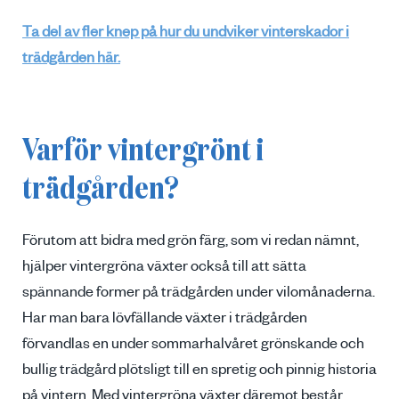
Ta del av fler knep på hur du undviker vinterskador i
trädgården här.
Varför vintergrönt i
trädgården?
Förutom att bidra med grön färg, som vi redan nämnt,
hjälper vintergröna växter också till att sätta
spännande former på trädgården under vilomånaderna.
Har man bara lövfällande växter i trädgården
förvandlas en under sommarhalvåret grönskande och
bullig trädgård plötsligt till en spretig och pinnig historia
på vintern. Med vintergröna växter däremot består