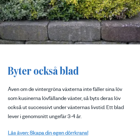
Byter också blad
Även om de vintergröna växterna inte fäller sina löv
som kusinerna lövfällande växter, så byts deras löv
också ut successivt under växternas livstid. Ett blad
lever i genomsnitt ungefär 3-4 år.
Läs även: Skapa din egen dörrkrans!