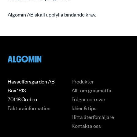
Algomin AB skall uppfylla bindande krav.
Hasselforsgarden AB
Produkter
Box 1813
Allt om gräsmatta
701 18 Örebro
Frågor och svar
Fakturainformation
Idéer & tips
Hitta återförsäljare
Kontakta oss