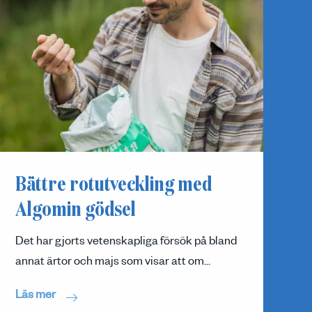
Bättre rotutveckling med
Algomin gödsel
Det har gjorts vetenskapliga försök på bland
annat ärtor och majs som visar att om...
Läs mer