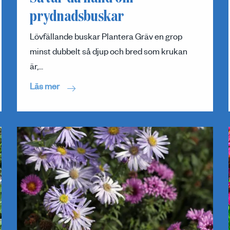
prydnadsbuskar
Lövfällande buskar Plantera Gräv en grop
minst dubbelt så djup och bred som krukan
är,...
Läs mer