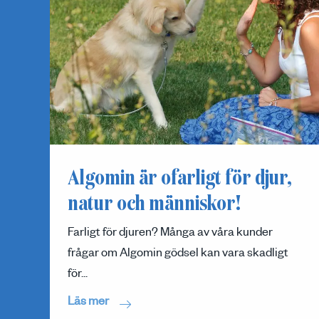
Algomin är ofarligt för djur,
natur och människor!
Farligt för djuren? Många av våra kunder
frågar om Algomin gödsel kan vara skadligt
för...
Läs mer