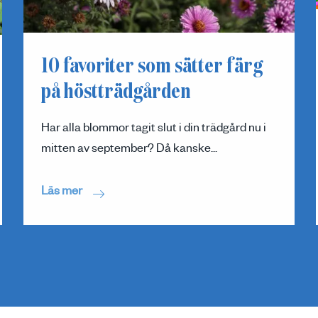
10 favoriter som sätter färg
på höstträdgården
Har alla blommor tagit slut i din trädgård nu i
mitten av september? Då kanske...
Läs mer