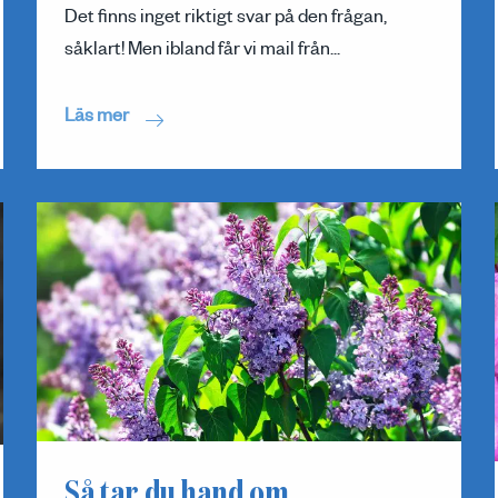
Det finns inget riktigt svar på den frågan,
såklart! Men ibland får vi mail från...
Läs mer
Så tar du hand om