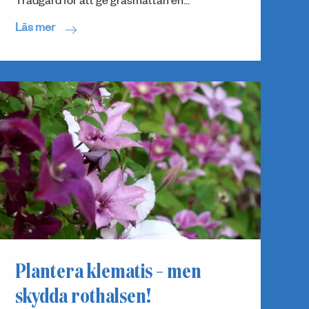
Trädgård för att ge gräsmattan en...
Läs mer
Plantera klematis – men
skydda rothalsen!