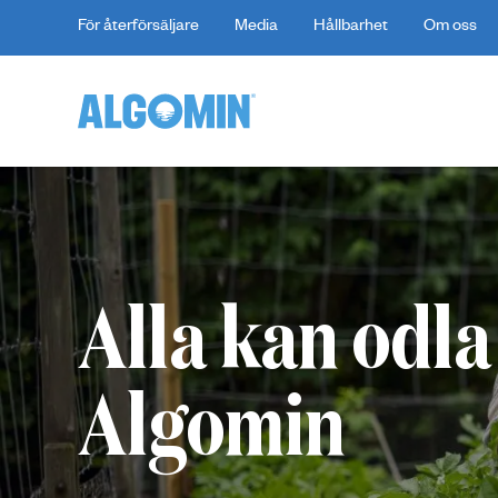
För återförsäljare
Media
Hållbarhet
Om oss
Alla kan odl
Algomin