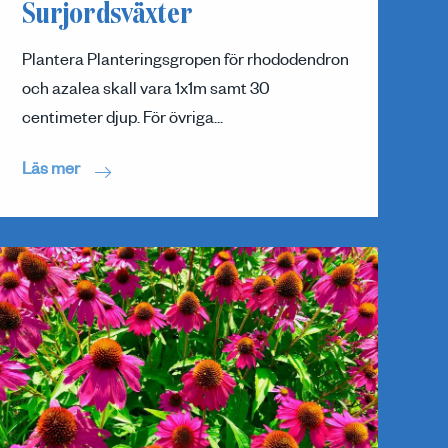
Surjordsväxter
Plantera Planteringsgropen för rhododendron
och azalea skall vara 1x1m samt 30
centimeter djup. För övriga...
Läs mer