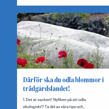
Därför ska du odla blommor i
trädgårdslandet!
1. Det är vackert! Nyfiken på att odla
ekologiskt? Ta del av våra tips och...