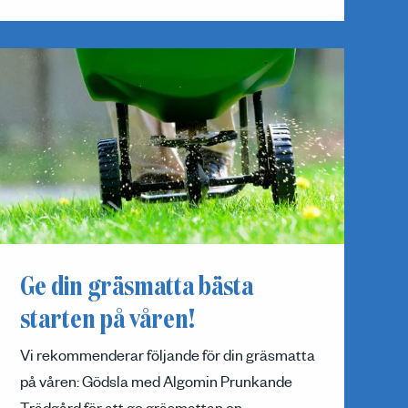
Ge din gräsmatta bästa
starten på våren!
Vi rekommenderar följande för din gräsmatta
på våren: Gödsla med Algomin Prunkande