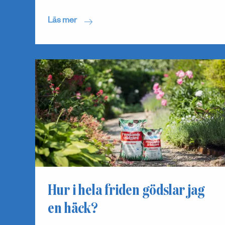
Läs mer
Hur i hela friden gödslar jag
en häck?