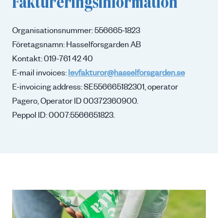
Faktureringsinformation
Organisationsnummer:
556665-1823
Företagsnamn: Hasselforsgarden AB
Kontakt: 019-761 42 40
E-mail invoices:
levfakturor@hasselforsgarden.se
E-invoicing address: SE556665182301, operator
Pagero, Operator ID 00372360900.
Peppol ID: 0007:5566651823
.