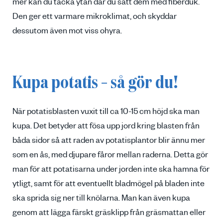
mer kan du täcka ytan där du satt dem med fiberduk.
Den ger ett varmare mikroklimat, och skyddar
dessutom även mot viss ohyra.
Kupa potatis – så gör du!
När potatisblasten vuxit till ca 10-15 cm höjd ska man
kupa. Det betyder att fösa upp jord kring blasten från
båda sidor så att raden av potatisplantor blir ännu mer
som en ås, med djupare fåror mellan raderna. Detta gör
man för att potatisarna under jorden inte ska hamna för
ytligt, samt för att eventuellt bladmögel på bladen inte
ska sprida sig ner till knölarna. Man kan även kupa
genom att lägga färskt gräsklipp från gräsmattan eller