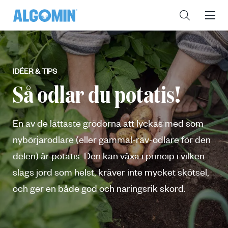
IDÉER & TIPS
Så odlar du potatis!
En av de lättaste grödorna att lyckas med som
nybörjarodlare (eller gammal-räv-odlare för den
delen) är potatis. Den kan växa i princip i vilken
slags jord som helst, kräver inte mycket skötsel,
och ger en både god och näringsrik skörd.