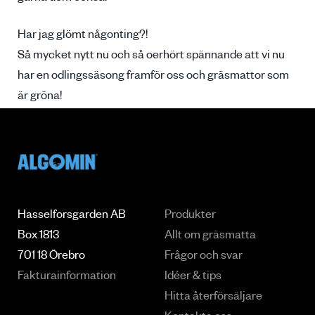
Har jag glömt någonting?!
Så mycket nytt nu och så oerhört spännande att vi nu
har en odlingssäsong framför oss och gräsmattor som
är gröna!
Hasselforsgarden AB
Produkter
Box 1813
Allt om gräsmatta
701 18 Örebro
Frågor och svar
Fakturainformation
Idéer & tips
Hitta återförsäljare