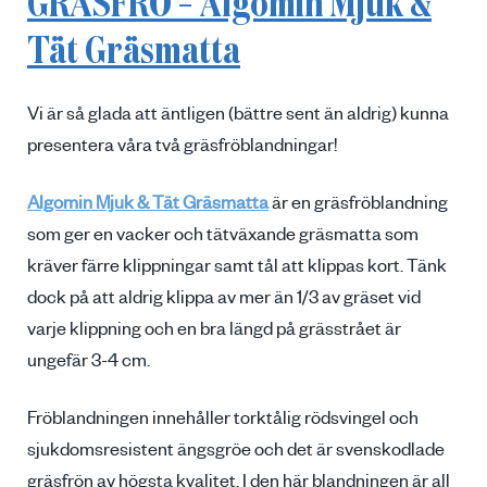
GRÄSFRÖ – Algomin Mjuk &
Tät Gräsmatta
Vi är så glada att äntligen (bättre sent än aldrig) kunna
presentera våra två gräsfröblandningar!
Algomin Mjuk & Tät Gräsmatta
är en gräsfröblandning
som ger en vacker och tätväxande gräsmatta som
kräver färre klippningar samt tål att klippas kort. Tänk
dock på att aldrig klippa av mer än 1/3 av gräset vid
varje klippning och en bra längd på grässtrået är
ungefär 3-4 cm.
Fröblandningen innehåller torktålig rödsvingel och
sjukdomsresistent ängsgröe och det är svenskodlade
gräsfrön av högsta kvalitet. I den här blandningen är all