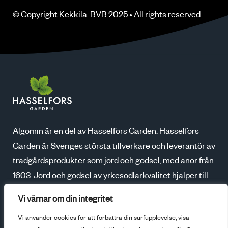
© Copyright
Kekkilä-BVB
2025 • All rights
reserved
.
Algomin är en del av Hasselfors Garden. Hasselfors
Garden är Sveriges största tillverkare och leverantör av
trädgårdsprodukter som jord och gödsel, med anor från
1603. Jord och gödsel av yrkesodlarkvalitet hjälper till
att skapa blomstrande trädgårdar, godare skördar och
Vi värnar om din integritet
ökad odlarglädje. Tillsammans med våra kunder växer
Vi använder cookies för att förbättra din surfupplevelse, visa
vi för en bättre framtid.