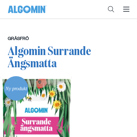
GRÄSFRÖ
Algomin Surrande
Ängsmatta
Ny produkt