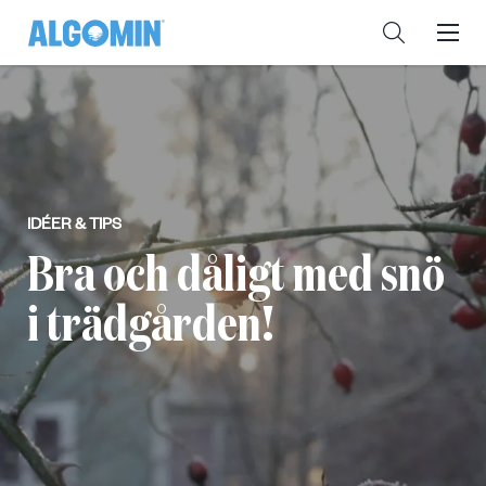
IDÉER & TIPS
Bra och dåligt med snö
i trädgården!