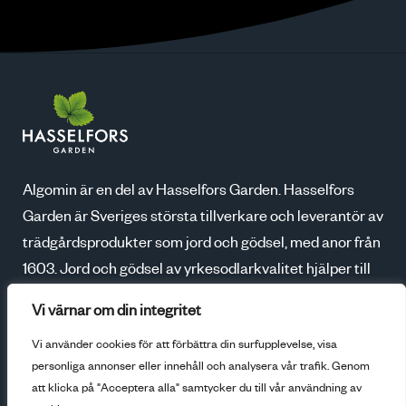
Algomin är en del av Hasselfors Garden. Hasselfors
Garden är Sveriges största tillverkare och leverantör av
trädgårdsprodukter som jord och gödsel, med anor från
1603. Jord och gödsel av yrkesodlarkvalitet hjälper till
att skapa blomstrande trädgårdar, godare skördar och
Vi värnar om din integritet
ökad odlarglädje. Tillsammans med våra kunder växer
Vi använder cookies för att förbättra din surfupplevelse, visa
vi för en bättre framtid.
personliga annonser eller innehåll och analysera vår trafik. Genom
att klicka på "Acceptera alla" samtycker du till vår användning av