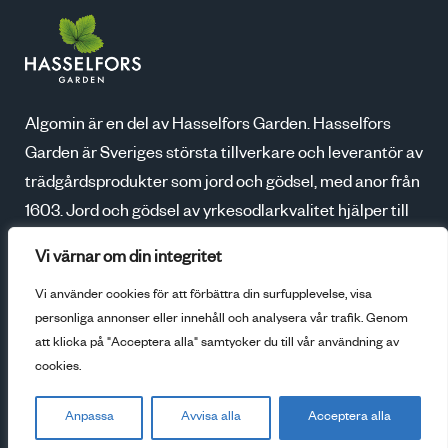
Algomin är en del av Hasselfors Garden. Hasselfors
Garden är Sveriges största tillverkare och leverantör av
trädgårdsprodukter som jord och gödsel, med anor från
1603. Jord och gödsel av yrkesodlarkvalitet hjälper till
att skapa blomstrande trädgårdar, godare skördar och
Vi värnar om din integritet
ökad odlarglädje. Tillsammans med våra kunder växer
Vi använder cookies för att förbättra din surfupplevelse, visa
vi för en bättre framtid.
personliga annonser eller innehåll och analysera vår trafik. Genom
att klicka på "Acceptera alla" samtycker du till vår användning av
Gå till Hasselfors
cookies.
Anpassa
Avvisa alla
Acceptera alla