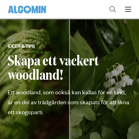
IDÉER & TIPS
Skapa ett vackert
woodland!
Ett woodland, som också kan kallas för en lund,
är en del av trädgården som skapats för att likna
ett skogsparti.