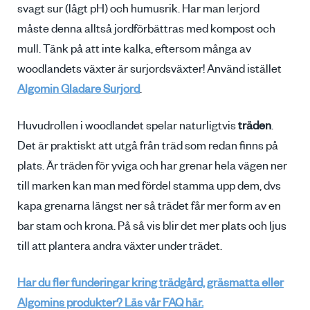
svagt sur (lågt pH) och humusrik. Har man lerjord
måste denna alltså jordförbättras med kompost och
mull. Tänk på att inte kalka, eftersom många av
woodlandets växter är surjordsväxter! Använd istället
Algomin Gladare Surjord
.
Huvudrollen i woodlandet spelar naturligtvis
träden
.
Det är praktiskt att utgå från träd som redan finns på
plats. Är träden för yviga och har grenar hela vägen ner
till marken kan man med fördel stamma upp dem, dvs
kapa grenarna längst ner så trädet får mer form av en
bar stam och krona. På så vis blir det mer plats och ljus
till att plantera andra växter under trädet.
Har du fler funderingar kring trädgård, gräsmatta eller
Algomins produkter? Läs vår FAQ här.