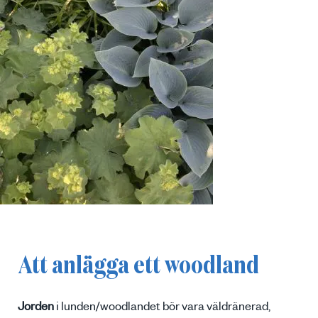
Att anlägga ett woodland
Jorden
i lunden/woodlandet bör vara väldränerad,