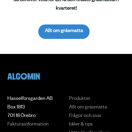
du behöver veta för att få den finaste gräsmattan i
kvarteret!
Allt om gräsmatta
Hasselforsgarden AB
Produkter
Box 1813
Allt om gräsmatta
701 18 Örebro
Frågor och svar
Fakturainformation
Idéer & tips