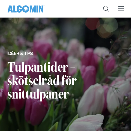
IDÉER & TIPS
Tulpantider –
skötselråd för
snittulpaner