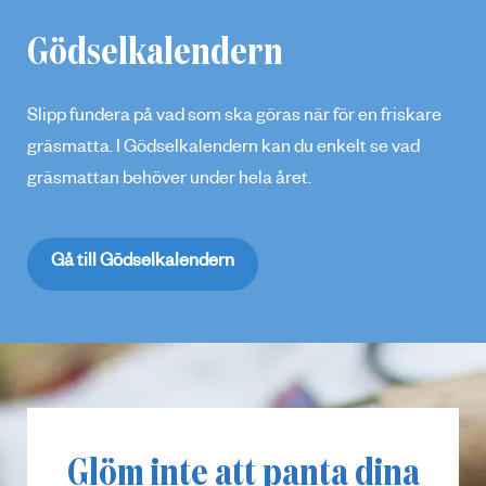
Gödselkalendern
Slipp fundera på vad som ska göras när för en friskare
gräsmatta. I Gödselkalendern kan du enkelt se vad
gräsmattan behöver under hela året.
Gå till Gödselkalendern
Glöm inte att panta dina