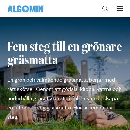
Fem steg till en grönare
gräsmatta
En grön och välmående gräsmatta börjar med
rätt skötsel. Genom att gödsla, klippa, vattna och
underhålla gräset vid rätt tillfällen kan du skapa
en tät och frodig gräsmatta. Här är fem enkla
steg.