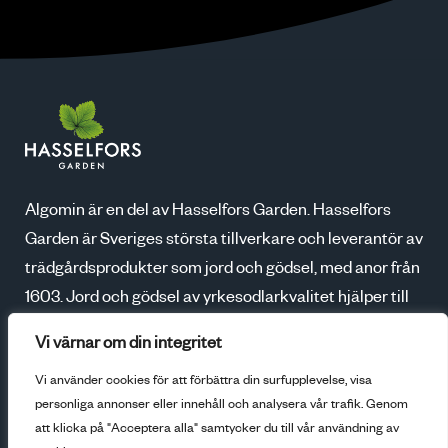
Algomin är en del av Hasselfors Garden. Hasselfors
Garden är Sveriges största tillverkare och leverantör av
trädgårdsprodukter som jord och gödsel, med anor från
1603. Jord och gödsel av yrkesodlarkvalitet hjälper till
att skapa blomstrande trädgårdar, godare skördar och
Vi värnar om din integritet
ökad odlarglädje. Tillsammans med våra kunder växer
Vi använder cookies för att förbättra din surfupplevelse, visa
vi för en bättre framtid.
personliga annonser eller innehåll och analysera vår trafik. Genom
att klicka på "Acceptera alla" samtycker du till vår användning av