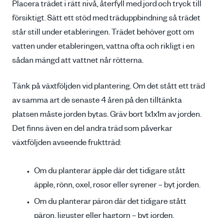
Placera trädet i rätt nivå, återfyll med jord och tryck till
försiktigt. Sätt ett stöd med träduppbindning så trädet
står still under etableringen. Trädet behöver gott om
vatten under etableringen, vattna ofta och rikligt i en
sådan mängd att vattnet når rötterna.
Tänk på växtföljden vid plantering. Om det stått ett träd
av samma art de senaste 4 åren på den tilltänkta
platsen måste jorden bytas. Gräv bort 1x1x1m av jorden.
Det finns även en del andra träd som påverkar
växtföljden avseende fruktträd:
Om du planterar äpple där det tidigare stått
äpple, rönn, oxel, rosor eller syrener – byt jorden.
Om du planterar päron där det tidigare stått
päron, liguster eller hagtorn – byt jorden.