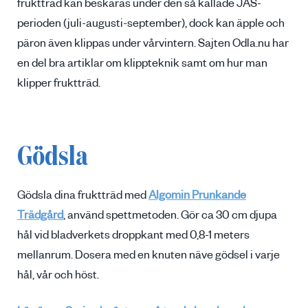
fruktträd kan beskäras under den så kallade JAS-
perioden (juli-augusti-september), dock kan äpple och
päron även klippas under vårvintern. Sajten Odla.nu har
en del bra artiklar om klippteknik samt om hur man
klipper fruktträd.
Gödsla
Gödsla dina fruktträd med
Algomin Prunkande
Trädgård
, använd spettmetoden. Gör ca 30 cm djupa
hål vid bladverkets droppkant med 0,8-1 meters
mellanrum. Dosera med en knuten näve gödsel i varje
hål, vår och höst.