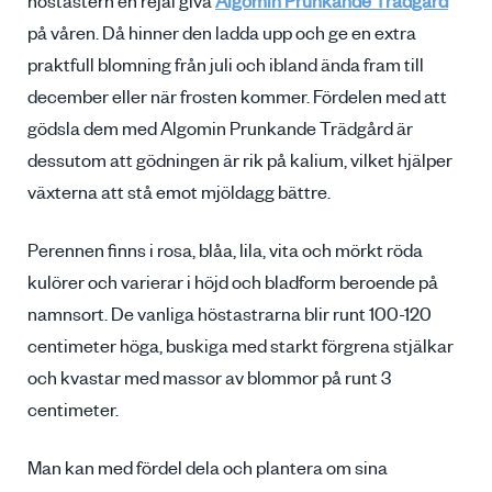
höstastern en rejäl giva
Algomin Prunkande Trädgård
på våren. Då hinner den ladda upp och ge en extra
praktfull blomning från juli och ibland ända fram till
december eller när frosten kommer. Fördelen med att
gödsla dem med Algomin Prunkande Trädgård är
dessutom att gödningen är rik på kalium, vilket hjälper
växterna att stå emot mjöldagg bättre.
Perennen finns i rosa, blåa, lila, vita och mörkt röda
kulörer och varierar i höjd och bladform beroende på
namnsort. De vanliga höstastrarna blir runt 100-120
centimeter höga, buskiga med starkt förgrena stjälkar
och kvastar med massor av blommor på runt 3
centimeter.
Man kan med fördel dela och plantera om sina