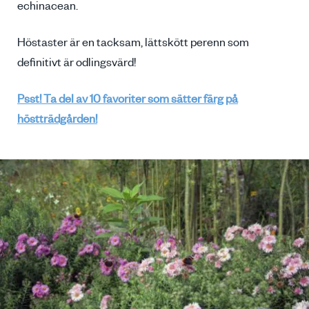
echinacean.
Höstaster är en tacksam, lättskött perenn som
definitivt är odlingsvärd!
Psst! Ta del av 10 favoriter som sätter färg på
höstträdgården!