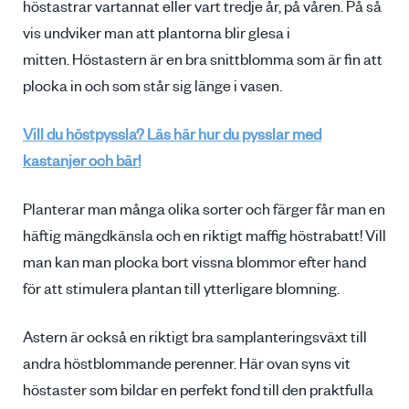
höstastrar vartannat eller vart tredje år, på våren. På så
vis undviker man att plantorna blir glesa i
mitten. Höstastern är en bra snittblomma som är fin att
plocka in och som står sig länge i vasen.
Vill du höstpyssla? Läs här hur du pysslar med
kastanjer och bär!
Planterar man många olika sorter och färger får man en
häftig mängdkänsla och en riktigt maffig höstrabatt! Vill
man kan man plocka bort vissna blommor efter hand
för att stimulera plantan till ytterligare blomning.
Astern är också en riktigt bra samplanteringsväxt till
andra höstblommande perenner. Här ovan syns vit
höstaster som bildar en perfekt fond till den praktfulla