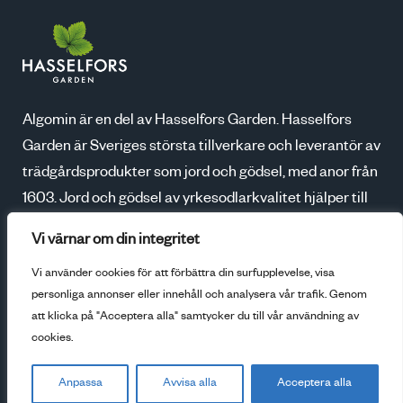
Algomin är en del av Hasselfors Garden. Hasselfors
Garden är Sveriges största tillverkare och leverantör av
trädgårdsprodukter som jord och gödsel, med anor från
1603. Jord och gödsel av yrkesodlarkvalitet hjälper till
att skapa blomstrande trädgårdar, godare skördar och
Vi värnar om din integritet
ökad odlarglädje. Tillsammans med våra kunder växer
Vi använder cookies för att förbättra din surfupplevelse, visa
vi för en bättre framtid.
personliga annonser eller innehåll och analysera vår trafik. Genom
att klicka på "Acceptera alla" samtycker du till vår användning av
Gå till Hasselfors
cookies.
Anpassa
Avvisa alla
Acceptera alla