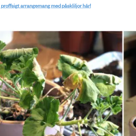
ch proffsigt arrangemang med påskliljor här!