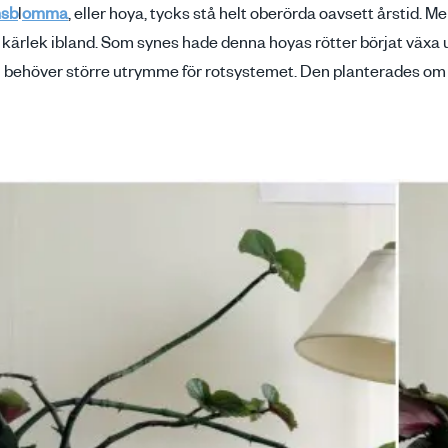
nsb
l
omma
, eller hoya, tycks stå helt oberörda oavsett årstid. 
a kärlek ibland. Som synes hade denna hoyas rötter börjat växa 
n behöver större utrymme för rotsystemet. Den planterades om i 