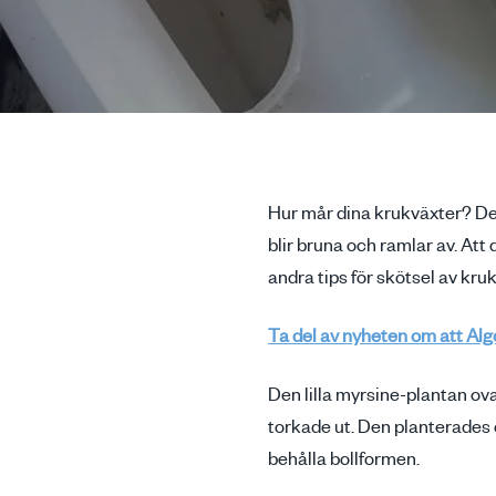
Hur mår dina krukväxter? Den 
blir bruna och ramlar av. Att
andra tips för skötsel av kr
Ta del av nyheten om att Alg
Den lilla myrsine-plantan ova
torkade ut. Den planterades o
behålla bollformen.