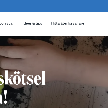
och svar
Idéer & tips
Hitta återförsäljare
skötsel
a!