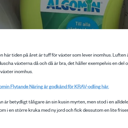
här tiden på året är tuff för växter som lever inomhus. Luften ä
 duscha växterna då och då är bra, det håller exempelvis en del
ukväxter inomhus.
omin Flytande Näring är godkänd för KRAV-odling här.
n är betydligt tåligare än sin kusin myrten, men stod i en alldel
m i en större kruka med ny jord och fick dessutom en lite frise