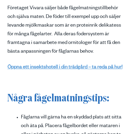
Företaget Vivara säljer både fågelmatningstillbehör
och själva maten. De föder till exempel upp och säljer
levande mjölkmaskar som är en proteinrik delikatess
för många fågelarter. Alla deras fodersystem är
framtagna i samarbete med ornitologer för att få den
bästa anpassningen för fåglarnas behov.
Öppna ett insektshotell i din trädgård – ta reda på hur!
Några fågelmatningstips:
Fåglarna vill gärna ha en skyddad plats att sitta
och äta på. Placera fågelbordet eller mataren i