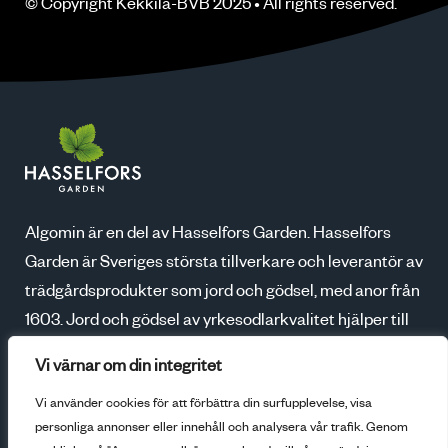
© Copyright
Kekkilä-BVB
2025 • All rights
reserved
.
Algomin är en del av Hasselfors Garden. Hasselfors
Garden är Sveriges största tillverkare och leverantör av
trädgårdsprodukter som jord och gödsel, med anor från
1603. Jord och gödsel av yrkesodlarkvalitet hjälper till
att skapa blomstrande trädgårdar, godare skördar och
Vi värnar om din integritet
ökad odlarglädje. Tillsammans med våra kunder växer
Vi använder cookies för att förbättra din surfupplevelse, visa
vi för en bättre framtid.
personliga annonser eller innehåll och analysera vår trafik. Genom