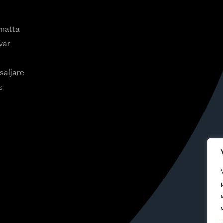
smatta
var
rsäljare
s