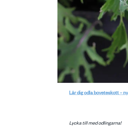
Lär dig odla boveteskott – ny
Lycka till med odlingarna!