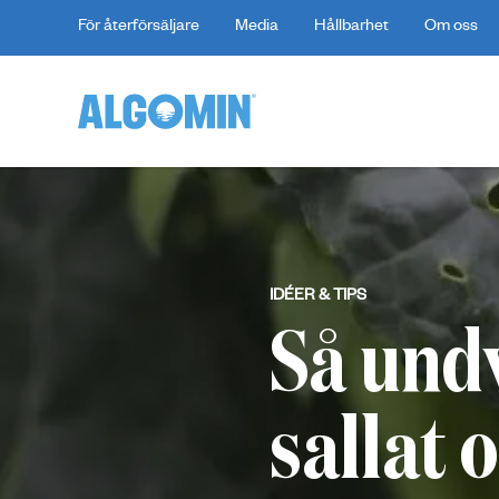
För återförsäljare
Media
Hållbarhet
Om oss
IDÉER & TIPS
Så und
sallat 