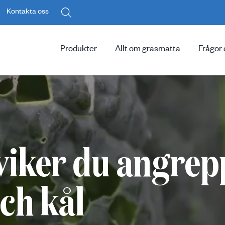
Kontakta oss
Produkter
Allt om gräsmatta
Frågor 
viker du angrep
och kål