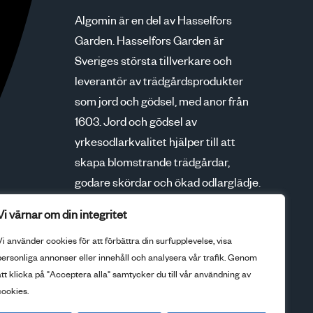
Algomin är en del av Hasselfors
Garden. Hasselfors Garden är
Sveriges största tillverkare och
leverantör av trädgårdsprodukter
som jord och gödsel, med anor från
1603. Jord och gödsel av
yrkesodlarkvalitet hjälper till att
skapa blomstrande trädgårdar,
godare skördar och ökad odlarglädje.
Tillsammans med våra kunder växer
Vi värnar om din integritet
vi för en bättre framtid.
Vi använder cookies för att förbättra din surfupplevelse, visa
personliga annonser eller innehåll och analysera vår trafik. Genom
att klicka på "Acceptera alla" samtycker du till vår användning av
Gå till Hasselfors
cookies.