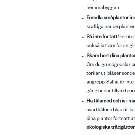
hemmabyggen.
Förodla småplantor in
kraftiga när de plante
Så inte för tätt!
Förutom
också lättare för snigl
Skäm bort dina plantor
Om du grundgödslar br
torkar ut, blåser sönd
angrepp. Sallat är int
gång under tillväxtpe
Ha tålamod och is i m
svartkålens blad till la
dina plantor fortsatt a
ekologiska trädgården