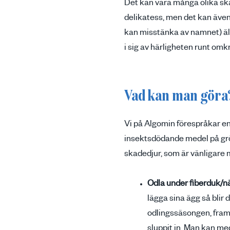
Det kan vara många olika ska
delikatess, men det kan även 
kan misstänka av namnet) äls
i sig av härligheten runt omkr
Vad kan man göra
Vi på Algomin förespråkar en n
insektsdödande medel på grö
skadedjur, som är vänligare 
Odla under fiberduk/nä
lägga sina ägg så blir
odlingssäsongen, fram t
sluppit in. Man kan me