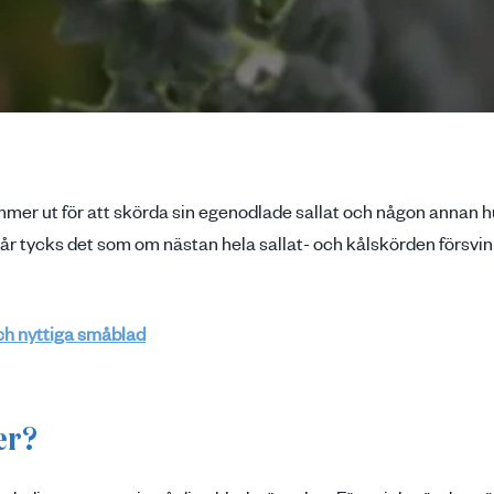
mmer ut för att skörda sin egenodlade sallat och någon annan hu
år tycks det som om nästan hela sallat- och kålskörden försvin
ch nyttiga småblad
er?