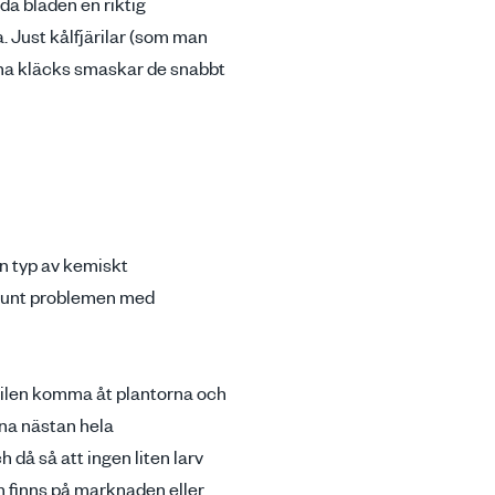
da bladen en riktig
a. Just kålfjärilar (som man
erna kläcks smaskar de snabbt
gon typ av kemiskt
 runt problemen med
ärilen komma åt plantorna och
rna nästan hela
 då så att ingen liten larv
om finns på marknaden eller