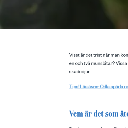
Visst är det trist när man ko
en och två munsbitar? Vissa 
skadedjur.
Tips! Läs även: Odla späda o
Vem är det som ät