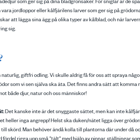
dedjur som ger sig på dina bladgrönsaker. För sniglar är de spä
vara jordloppor eller kålfjärilens larver som ger sig på grödorn
kar att lägga sina ägg på olika typer av kålblad, och när larv
ing sig.
?
aturlig, giftfri odling. Vi skulle aldrig få för oss att spraya nå
dor som vi sen själva ska äta. Det finns andra sätt att komma
mot både djur, natur och oss människor!
t:
Det kanske inte är det snyggaste sättet, men kan inte kålfj
 det heller inga angrepp! Helst ska duken/nätet ligga över grödo
ill skörd. Man behöver ändå kolla till plantorna där under då och
d fördel rigga upp små ”tält” med hjälp av pinnar, ställningar s