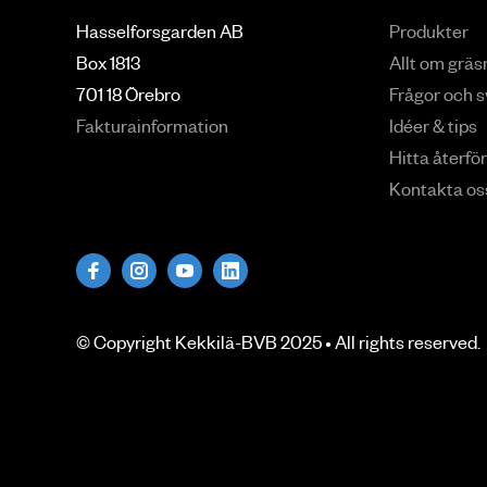
Hasselforsgarden AB
Produkter
Box 1813
Allt om grä
701 18 Örebro
Frågor och s
Fakturainformation
Idéer & tips
Hitta återfö
Kontakta os
© Copyright
Kekkilä-BVB
2025 • All rights
reserved
.