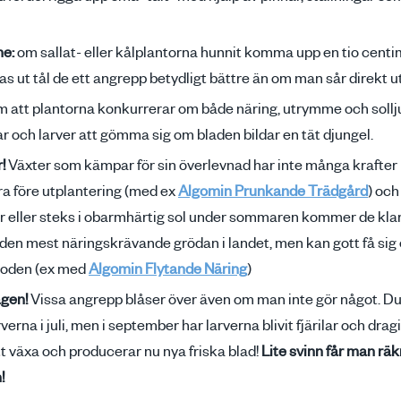
ne:
om sallat- eller kålplantorna hunnit komma upp en tio centi
ras ut tål de ett angrepp betydligt bättre än om man sår direkt 
 att plantorna konkurrerar om både näring, utrymme och solljus
ar och larver att gömma sig om bladen bildar en tät djungel.
!
Växter som kämpar för sin överlevnad har inte många krafter 
a före utplantering (med ex
Algomin Prunkande Trädgård
) och
er eller steks i obarmhärtig sol under sommaren kommer de kla
e den mest näringskrävande grödan i landet, men kan gott få si
rioden (ex med
Algomin Flytande Näring
)
agen!
Vissa angrepp blåser över även om man inte gör något. Du
rverna i juli, men i september har larverna blivit fjärilar och dragi
tt växa och producerar nu nya friska blad!
Lite svinn får man rä
!