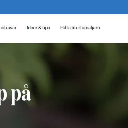
och svar
Idéer & tips
Hitta återförsäljare
p på