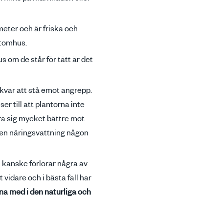
meter och är friska och
utomhus.
 om de står för tätt är det
kvar att stå emot angrepp.
 ser till att plantorna inte
ra sig mycket bättre mot
g en näringsvattning någon
 kanske förlorar några av
t vidare och i bästa fall har
kna med i den naturliga och