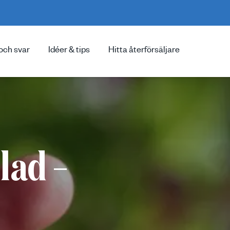
och svar
Idéer & tips
Hitta återförsäljare
lad –