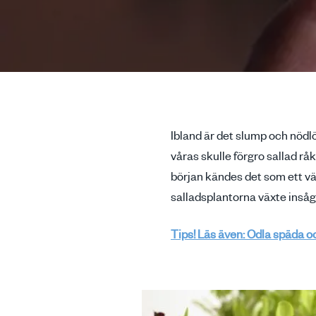
Ibland är det slump och nödlös
våras skulle förgro sallad rå
början kändes det som ett vä
salladsplantorna växte insåg 
Tips! Läs även: Odla späda o