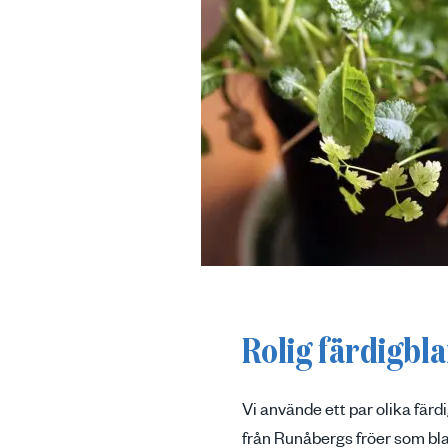
Rolig färdigbl
Vi använde ett par olika fär
från Runåbergs fröer som blan