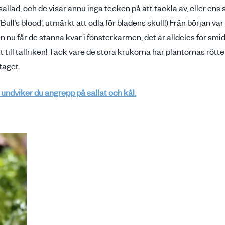
allad, och de visar ännu inga tecken på att tackla av, eller ens
ull’s blood’, utmärkt att odla för bladens skull!) Från början var
n nu får de stanna kvar i fönsterkarmen, det är alldeles för smi
 till tallriken! Tack vare de stora krukorna har plantornas rötte
 taget.
Å undviker du angrepp på sallat och kål.