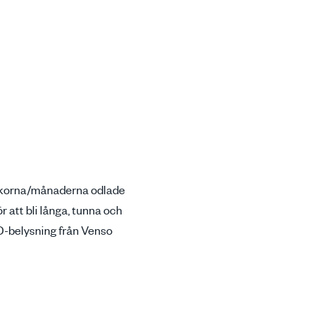
veckorna/månaderna odlade
r att bli långa, tunna och
LED-belysning från Venso