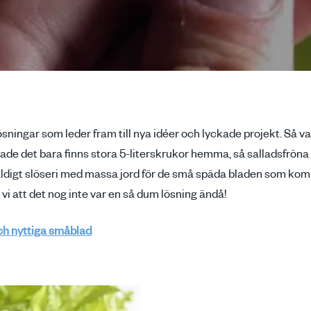
ningar som leder fram till nya idéer och lyckade projekt. Så var de
kade det bara finns stora 5-literskrukor hemma, så salladsfröna
ldigt slöseri med massa jord för de små späda bladen som kom
vi att det nog inte var en så dum lösning ändå!
ch nyttiga småblad