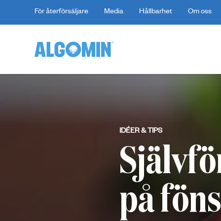
För återförsäljare
Media
Hållbarhet
Om oss
IDÉER & TIPS
Självfö
på fön