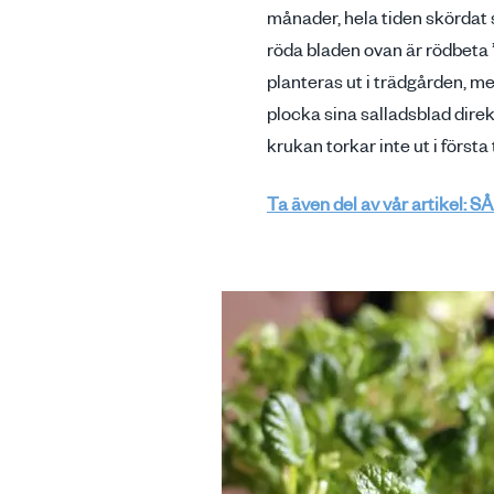
månader, hela tiden skördat s
röda bladen ovan är rödbeta ’B
planteras ut i trädgården, me
plocka sina salladsblad direkt
krukan torkar inte ut i första
Ta även del av vår artikel: S