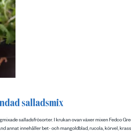
andad salladsmix
digmixade salladsfrösorter. I krukan ovan växer mixen Fedco Gre
d annat innehåller bet- och mangoldblad, rucola, körvel, krasse