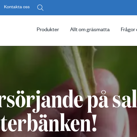
Kontakta oss
Produkter
Allt om gräsmatta
Frågor 
rsörjande på sal
sterbänken!