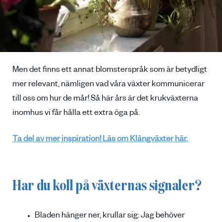
Men det finns ett annat blomsterspråk som är betydligt
mer relevant, nämligen vad våra växter kommunicerar
till oss om hur de mår! Så här års är det krukväxterna
inomhus vi får hålla ett extra öga på.
Ta del av mer inspiration! Läs om Klängväxter här.
Har du koll på växternas signaler?
Bladen hänger ner, krullar sig: Jag behöver