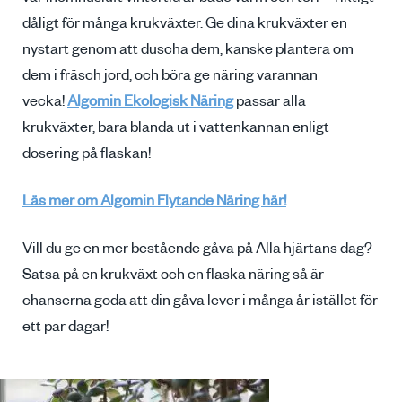
vår inomhusluft vintertid är både varm och torr – riktigt
dåligt för många krukväxter. Ge dina krukväxter en
nystart genom att duscha dem, kanske plantera om
dem i fräsch jord, och böra ge näring varannan
vecka!
Algomin Ekologisk Näring
passar alla
krukväxter, bara blanda ut i vattenkannan enligt
dosering på flaskan!
Läs mer om Algomin Flytande Näring här!
Vill du ge en mer bestående gåva på Alla hjärtans dag?
Satsa på en krukväxt och en flaska näring så är
chanserna goda att din gåva lever i många år istället för
ett par dagar!