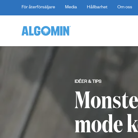
För återförsäljare
Media
Hållbarhet
Om oss
IDÉER & TIPS
Monster
mode k