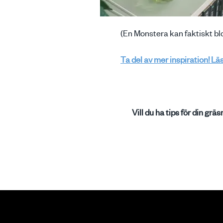
(En Monstera kan faktiskt bl
Ta del av mer inspiration! Lä
Vill du ha tips för din grä