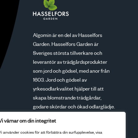
Algomin är en del av Hasselfors
Garden. Hasselfors Garden är
Sveriges största tillverkare och
leverantör av trädgårdsprodukter
som jord och gödsel, med anor från
1603. Jord och gödsel av
yrkesodlarkvalitet hjälper till att
skapa blomstrande trädgårdar,
godare skördar och ökad odlarglädje.
Tillsammans med våra kunder växer
Vi värnar om din integritet
vi för en bättre framtid.
Vi använder cookies för att förbättra din surfupplevelse, visa