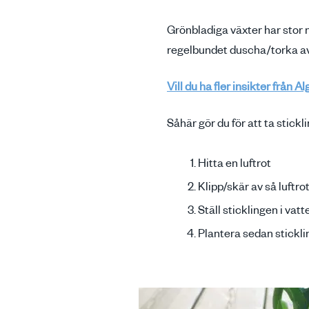
Grönbladiga växter har stor n
regelbundet duscha/torka av 
Vill du ha fler insikter från
Såhär gör du för att ta stic
Hitta en luftrot
Klipp/skär av så luft
Ställ sticklingen i vatt
Plantera sedan stickli