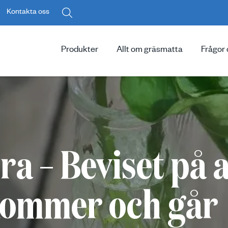
Kontakta oss
Produkter
Allt om gräsmatta
Frågor 
a – Beviset på a
ommer och går