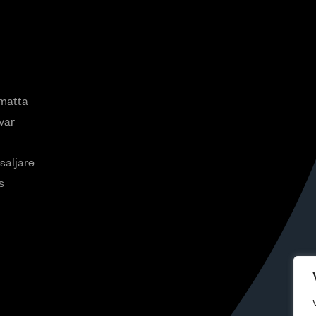
smatta
var
rsäljare
s