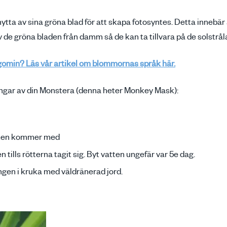
ytta av sina gröna blad för att skapa fotosyntes. Detta innebär a
de gröna bladen från damm så de kan ta tillvara på de solstrål
 Algomin? Läs vår artikel om blommornas språk här.
klingar av din Monstera (denna heter Monkey Mask):
roten kommer med
en tills rötterna tagit sig. Byt vatten ungefär var 5e dag.
ngen i kruka med väldränerad jord.