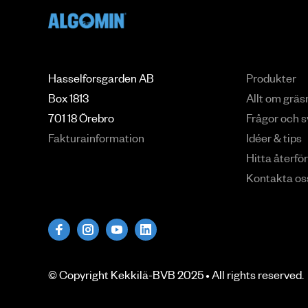
Hasselforsgarden AB
Produkter
Box 1813
Allt om grä
701 18 Örebro
Frågor och s
Fakturainformation
Idéer & tips
Hitta återfö
Kontakta os
© Copyright
Kekkilä-BVB
2025 • All rights
reserved
.