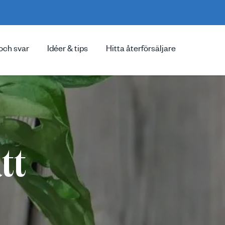
och svar
Idéer & tips
Hitta återförsäljare
tt