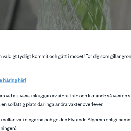
väldigt tydligt kommit och gått i modet! För dig som gillar grö
 Näring här!
n vid att växa i skuggan av stora träd och liknande så växten ska 
en solfattig plats där inga andra växter överlever.
gt mellan vattningarna och ge den Flytande Algomin enligt sam
kningen).