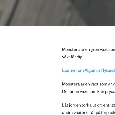
Monstera är en grön växt som 
växt för dig!
Läs mer om Algomin Flytande
Monstera är en växt som är va
Det är en växt som kan pryda 
Låt jorden torka ut ordentli
andra växter (står på förpac