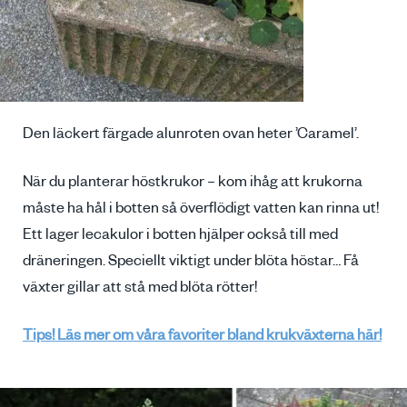
Den läckert färgade alunroten ovan heter ’Caramel’.
När du planterar höstkrukor – kom ihåg att krukorna
måste ha hål i botten så överflödigt vatten kan rinna ut!
Ett lager lecakulor i botten hjälper också till med
dräneringen. Speciellt viktigt under blöta höstar… Få
växter gillar att stå med blöta rötter!
Tips! Läs mer om våra favoriter bland krukväxterna här!