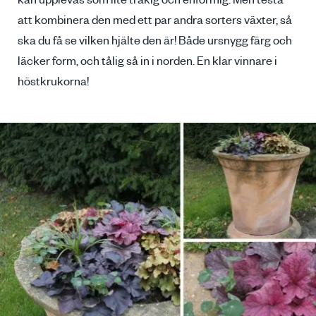
kan upplevas som lite tråkig och enformig. Men testa
att kombinera den med ett par andra sorters växter, så
ska du få se vilken hjälte den är! Både ursnygg färg och
läcker form, och tålig så in i norden. En klar vinnare i
höstkrukorna!