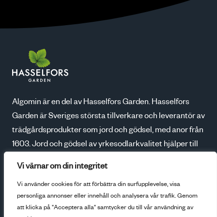
Algomin är en del av Hasselfors Garden. Hasselfors
Garden är Sveriges största tillverkare och leverantör av
trädgårdsprodukter som jord och gödsel, med anor från
1603. Jord och gödsel av yrkesodlarkvalitet hjälper till
att skapa blomstrande trädgårdar, godare skördar och
Vi värnar om din integritet
ökad odlarglädje. Tillsammans med våra kunder växer
Vi använder cookies för att förbättra din surfupplevelse, visa
vi för en bättre framtid.
personliga annonser eller innehåll och analysera vår trafik. Genom
att klicka på "Acceptera alla" samtycker du till vår användning av